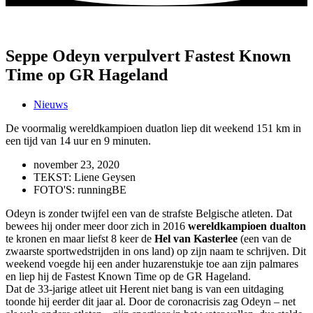
Seppe Odeyn verpulvert Fastest Known
Time op GR Hageland
Nieuws
De voormalig wereldkampioen duatlon liep dit weekend 151 km in
een tijd van 14 uur en 9 minuten.
november 23, 2020
TEKST: Liene Geysen
FOTO'S: runningBE
Odeyn is zonder twijfel een van de strafste Belgische atleten. Dat
bewees hij onder meer door zich in 2016
wereldkampioen dualton
te kronen en maar liefst 8 keer de
Hel van Kasterlee
(een van de
zwaarste sportwedstrijden in ons land) op zijn naam te schrijven. Dit
weekend voegde hij een ander huzarenstukje toe aan zijn palmares
en liep hij de Fastest Known Time op de GR Hageland.
Dat de 33-jarige atleet uit Herent niet bang is van een uitdaging
toonde hij eerder dit jaar al. Door de coronacrisis zag Odeyn – net