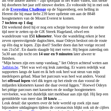
als vele andere atleten – zijn sportjaar in het water vallen, dus stelde
hij doorheen het jaar zelf nieuwe doelen. Zo voltooide hij in mei ook
al de
Everesting Challenge
op de Sigarenberg, een helling in
Herent die hij maar liefst 239 keer opfietste om aan de 8848
hoogtemeters van de Mount Everest te komen.
7 tochten op 1 dag
Dit weekend deed hij er nog een schepje bovenop door de snelste
tijd neer te zetten op de GR Streek Hageland, ofwel een
wandelroute van
151 kilometer
. Voor die wandeling reken je best
zeven opeenvolgende dagtochten, maar Odeyn besloot om de route
op één dag te lopen. Zijn doel? Sneller doen dan het vorige record
van 21u54′. En daarin slaagde hij met verve. Hij begon zaterdag om
5u30 aan zijn tocht om
14 uur en 9 minuten
later alweer te
finishen.
“Mijn benen zijn een ramp vandaag,” liet Odeyn achteraf weten aan
3athlon.be
. “Het was wel erg leuk zaterdag. Er waren redelijk wat
supporters langs de kant en ik heb ook heel wat steun van mijn
medelopers gehad. Maar het parcours was heel wat anders. Vooral
het
offroad lopen
viel dik tegen op het einde en dan vooral de
miljarden kilometers kassei die daar overal liggen.” Hoewel Odeyn
het pittige parcours met kasseien en de nodige hoogtemeters
vervloekte, was het duidelijk niet merkbaar aan zijn tijd. Hij liep een
gemiddelde van meer dan
10 km/u
…
Leuk detail: dat sporters over de hele wereld op zoek zijn naar
bijzondere uitdagingen tijdens de coronacrisis blijkt ook uit de cijfers