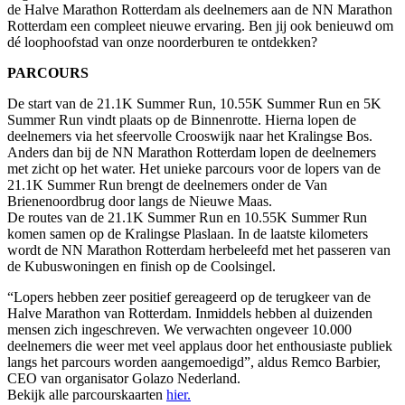
de Halve Marathon Rotterdam als deelnemers aan de NN Marathon
Rotterdam een compleet nieuwe ervaring. Ben jij ook benieuwd om
dé loophoofstad van onze noorderburen te ontdekken?
PARCOURS
De start van de 21.1K Summer Run, 10.55K Summer Run en 5K
Summer Run vindt plaats op de Binnenrotte. Hierna lopen de
deelnemers via het sfeervolle Crooswijk naar het Kralingse Bos.
Anders dan bij de NN Marathon Rotterdam lopen de deelnemers
met zicht op het water. Het unieke parcours voor de lopers van de
21.1K Summer Run brengt de deelnemers onder de Van
Brienenoordbrug door langs de Nieuwe Maas.
De routes van de 21.1K Summer Run en 10.55K Summer Run
komen samen op de Kralingse Plaslaan. In de laatste kilometers
wordt de NN Marathon Rotterdam herbeleefd met het passeren van
de Kubuswoningen en finish op de Coolsingel.
“Lopers hebben zeer positief gereageerd op de terugkeer van de
Halve Marathon van Rotterdam. Inmiddels hebben al duizenden
mensen zich ingeschreven. We verwachten ongeveer 10.000
deelnemers die weer met veel applaus door het enthousiaste publiek
langs het parcours worden aangemoedigd”, aldus Remco Barbier,
CEO van organisator Golazo Nederland.
Bekijk alle parcourskaarten
hier.