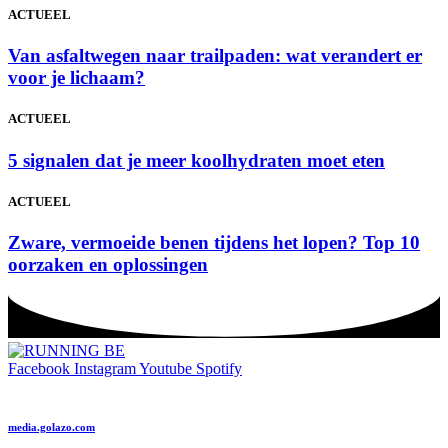
ACTUEEL
Van asfaltwegen naar trailpaden: wat verandert er
voor je lichaam?
ACTUEEL
5 signalen dat je meer koolhydraten moet eten
ACTUEEL
Zware, vermoeide benen tijdens het lopen? Top 10
oorzaken en oplossingen
Facebook
Instagram
Youtube
Spotify
media.golazo.com