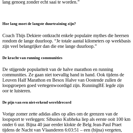
lang genoeg zonder echt saai te worden.”
Hoe lang moet de langste duurtraining zijn?
Coach Thijs Dekiere ontkracht enkele populaire mythes die heersen
rondom de lange duurloop. “Je totale aantal kilometers op weekbasis
zijn veel belangrijker dan die ene lange duurloop.”
De kracht van running communities
De stijgende populariteit van de halve marathon en running
communities. Ze gaan niet toevallig hand in hand. Ook tijdens de
Leuven Half Marathon en Besox Halve van Oostende zullen de
loopgroepen goed vertegenwoordigd zijn. RunningBE legde zijn
oor te luisteren.
De pijn van een niet-erkend wereldrecord
Vorige zomer zette adidas alles op alles om de grenzen van de
loopsport te verleggen: Sibusiso Kubheka liep als eerste ooit 100 km
onder 6 uur. Bijna 40 jaar eerder klokte de Belg Jean-Paul Praet
tijdens de Nacht van Vlaanderen 6:03:51 – een (bijna) vergeten,