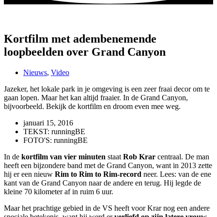
Kortfilm met adembenemende
loopbeelden over Grand Canyon
Nieuws
,
Video
Jazeker, het lokale park in je omgeving is een zeer fraai decor om te
gaan lopen. Maar het kan altijd fraaier. In de Grand Canyon,
bijvoorbeeld. Bekijk de kortfilm en droom even mee weg.
januari 15, 2016
TEKST: runningBE
FOTO'S: runningBE
In de
kortfilm van vier minuten
staat
Rob Krar
centraal. De man
heeft een bijzondere band met de Grand Canyon, want in 2013 zette
hij er een nieuw
Rim to Rim to Rim-record
neer. Lees: van de ene
kant van de Grand Canyon naar de andere en terug. Hij legde de
kleine 70 kilometer af in ruim 6 uur.
Maar het prachtige gebied in de VS heeft voor Krar nog een andere
speciale betekenis, want hij werd er
verliefd op zijn latere vrouw
,