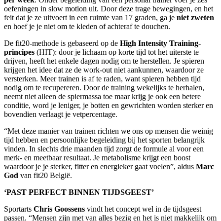
oefeningen in slow motion uit. Door deze trage bewegingen, en het
feit dat je ze uitvoert in een ruimte van 17 graden, ga je
niet zweten
en hoef je je niet om te kleden of achteraf te douchen.
De fit20-methode is gebaseerd op de
High Intensity Training-
principes
(HIT): door je lichaam op korte tijd tot het uiterste te
drijven, heeft het enkele dagen nodig om te herstellen. Je spieren
krijgen het idee dat ze de work-out niet aankunnen, waardoor ze
versterken. Meer trainen is af te raden, want spieren hebben tijd
nodig om te recupereren. Door de training wekelijks te herhalen,
neemt niet alleen de spiermassa toe maar krijg je ook een betere
conditie, word je leniger, je botten en gewrichten worden sterker en
bovendien verlaagt je vetpercentage.
“Met deze manier van trainen richten we ons op mensen die weinig
tijd hebben en persoonlijke begeleiding bij het sporten belangrijk
vinden. In slechts drie maanden tijd zorgt de formule al voor een
merk- en meetbaar resultaat. Je metabolisme krijgt een boost
waardoor je je sterker, fitter en energieker gaat voelen”, aldus
Marc
God
van fit20 België.
‘PAST PERFECT BINNEN TIJDSGEEST’
Sportarts
Chris Goossens
vindt het concept wel in de tijdsgeest
passen. “Mensen zijn met van alles bezig en het is niet makkelijk om