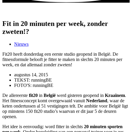
Fit in 20 minuten per week, zonder
zweten!?
Nieuws
Fit20 heeft donderdag een eerste studio geopend in België. De
fitnessformule belooft je fitter te maken in slechts 20 minuten per
week, en dat allemaal zonder zweten!
augustus 14, 2015
TEKST: runningBE
FOTO'S: runningBE
De allereerste
fit20
in
België
werd gisteren geopend in
Kraainem
.
Het fitnessconcept komt overgewaaid vanuit
Nederland
, waar de
keten ondertussen al 51 vestigingen telt. De ambitie voor België ligt
op minstens 150 fit20 studio’s waarvan er dit jaar 5 de deuren
openen.
Het idee is eenvoudig: word fitter in slechts
20 minuten sporten
per week
. Onder begeleiding van een personal trainer voer je zes